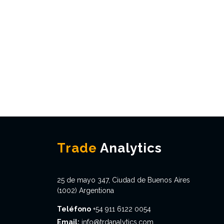
Trade
Analytics
25 de mayo 347, Ciudad de Buenos Aires
(1002) Argentiona
Teléfono
+54 911 6122 0054
Email:
info@trdanalytics.com